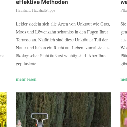
effektive Methoden
we
Haushalt
,
Haushaltstipps
Pfl
Leider siedeln sich alle Arten von Unkraut wie Gras,
Sie
Moos und Löwenzahn schamlos in den Fugen Ihrer
gem
Terrasse an. Natürlich sind diese Unkräuter Teil der
aus
n
Natur und haben ein Recht auf Leben, zumal sie aus
Woh
rer
ökologischer Sicht äußerst wichtig sind. Aber Ihre
Plä
gepflasterte...
gib
mehr lesen
meh