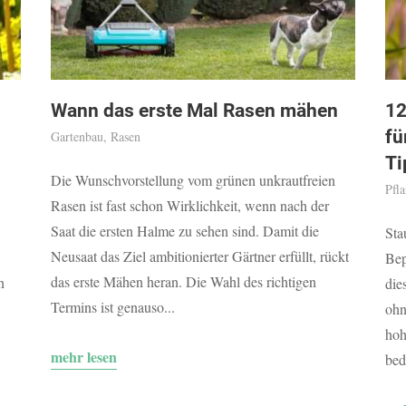
Wann das erste Mal Rasen mähen
12
fü
Gartenbau
,
Rasen
Ti
Die Wunschvorstellung vom grünen unkrautfreien
Pfl
Rasen ist fast schon Wirklichkeit, wenn nach der
Saat die ersten Halme zu sehen sind. Damit die
Sta
Neusaat das Ziel ambitionierter Gärtner erfüllt, rückt
Bep
das erste Mähen heran. Die Wahl des richtigen
n
die
Termins ist genauso...
ohn
hoh
mehr lesen
bed