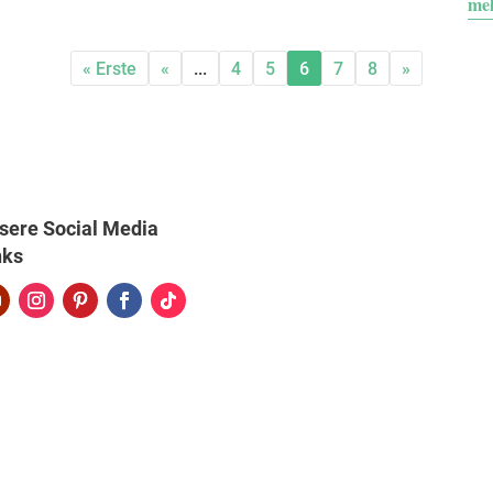
meh
« Erste
«
...
4
5
6
7
8
»
sere Social Media
nks