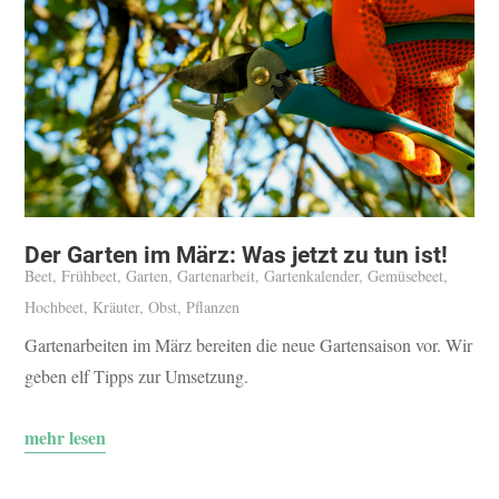
Der Garten im März: Was jetzt zu tun ist!
Beet
,
Frühbeet
,
Garten
,
Gartenarbeit
,
Gartenkalender
,
Gemüsebeet
,
Hochbeet
,
Kräuter
,
Obst
,
Pflanzen
Gartenarbeiten im März bereiten die neue Gartensaison vor. Wir
geben elf Tipps zur Umsetzung.
mehr lesen