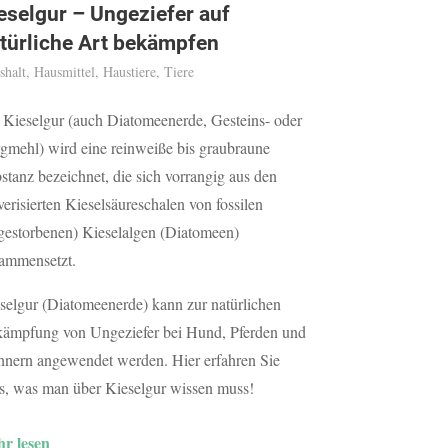
eselgur – Ungeziefer auf
türliche Art bekämpfen
shalt
,
Hausmittel
,
Haustiere
,
Tiere
 Kieselgur (auch Diatomeenerde, Gesteins- oder
gmehl) wird eine reinweiße bis graubraune
stanz bezeichnet, die sich vorrangig aus den
verisierten Kieselsäureschalen von fossilen
gestorbenen) Kieselalgen (Diatomeen)
ammensetzt.
selgur (Diatomeenerde) kann zur natürlichen
ämpfung von Ungeziefer bei Hund, Pferden und
nern angewendet werden. Hier erfahren Sie
es, was man über Kieselgur wissen muss!
r lesen