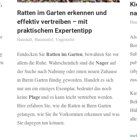
.
Ki
Ratten im Garten erkennen und
na
effektiv vertreiben – mit
Hau
praktischem Expertentipp
le
Als
Haushalt
,
Hausmittel
,
Ungeziefer
Ber
ag
Ratten im Garten
Sub
Entdecken Sie
, bewahren Sie vor
en
Nager
pul
allem die Ruhe. Wahrscheinlich sind die
auf
(ab
der Suche nach Nahrung oder einen neuen Zuhause
zus
in Ihrem Garten fündig geworden. Handelt es sich
nur um ein einziges Exemplar, bedeutet das noch
Kie
Plage
keine
und es kann leicht vertrieben werden.
Bek
Hier erfahren Sie, wie die Ratten in Ihren Garten
Hüh
gelangen, wie Sie ihr Vorkommen erkennen und was
all
Sie dagegen tun können.
meh