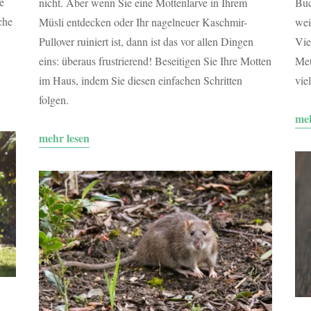
e
nicht. Aber wenn Sie eine Mottenlarve in Ihrem
Buc
che
Müsli entdecken oder Ihr nagelneuer Kaschmir-
wei
Pullover ruiniert ist, dann ist das vor allen Dingen
Vie
eins: überaus frustrierend! Beseitigen Sie Ihre Motten
Met
im Haus, indem Sie diesen einfachen Schritten
vie
folgen.
meh
mehr lesen