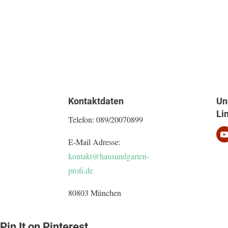
Kontaktdaten
Un
Li
Telefon:
089/20070899
E-Mail Adresse:
kontakt@hausundgarten-
profi.de
80803 München
Pin It on Pinterest