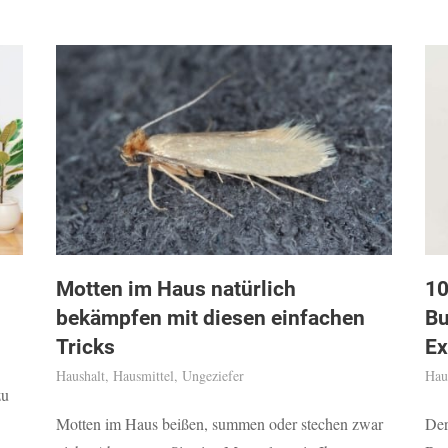
Motten im Haus natürlich
10
bekämpfen mit diesen einfachen
Bu
Tricks
Ex
Haushalt
,
Hausmittel
,
Ungeziefer
Hau
zu
Motten im Haus beißen, summen oder stechen zwar
Der