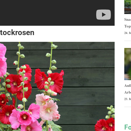
Snac
Top
 Stockrosen
24. J
Auße
Arb
23. J
Fo