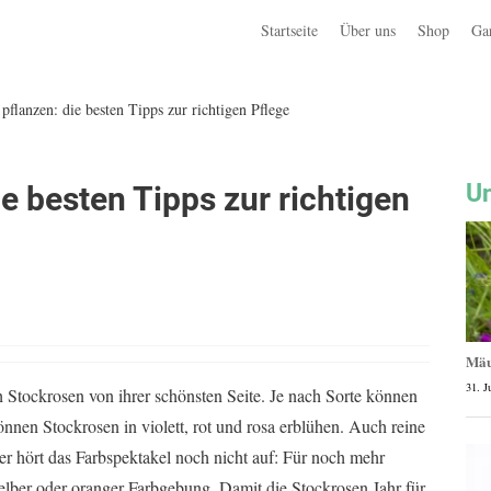
Startseite
Über uns
Shop
Ga
pflanzen: die besten Tipps zur richtigen Pflege
Un
e besten Tipps zur richtigen
Mäu
31. J
ch Stockrosen von ihrer schönsten Seite. Je nach Sorte können
önnen Stockrosen in violett, rot und rosa erblühen. Auch reine
r hört das Farbspektakel noch nicht auf: Für noch mehr
elber oder oranger Farbgebung. Damit die Stockrosen Jahr für