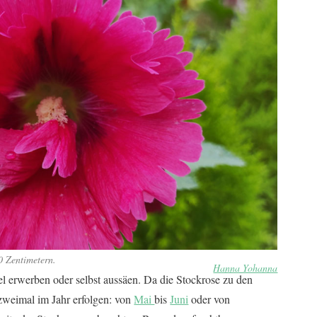
0 Zentimetern.
Hanna Yohanna
 erwerben oder selbst aussäen. Da die Stockrose zu den
zweimal im Jahr erfolgen: von
Mai
bis
Juni
oder von