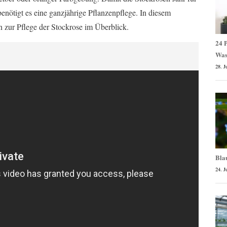
benötigt es eine ganzjährige Pflanzenpflege. In diesem
n zur Pflege der Stockrose im Überblick.
24 P
Was
28. J
Bla
24. J