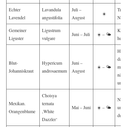
Echter
Lavandula
Juli –
Troc
☀️
Lavendel
angustifolia
August
Nähr
Gemeiner
Ligustrum
Kalk
Juni – Juli
☀️ – 🌤️
Liguster
vulgare
humu
Humu
dauer
Blut-
Hypericum
Juni –
☀️ – 🌤️
mäßi
Johanniskraut
androsaemum
August
nährs
und l
Choisya
Nährs
Mexikan.
ternata
Mai – Juni
☀️ – 🌤️
und
Orangenblume
‚White
durch
Dazzler‘