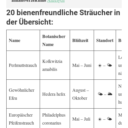
20 bienenfreundliche Sträucher in
der Übersicht:
Botanischer
Name
Blühzeit
Standort
Bode
Name
Lehmi
Kolkwitzia
Perlmuttstrauch
Mai – Juni
☀️ – 🌤️
und
amabilis
nährs
Nährs
Gewöhnlicher
August –
Hedera helix
🌤️ – 🌥️
und l
Efeu
Oktober
humo
Europäischer
Philadelphus
Mäßi
Mai – Juli
☀️ – 🌤️
Pfeifenstrauch
coronarius
durch