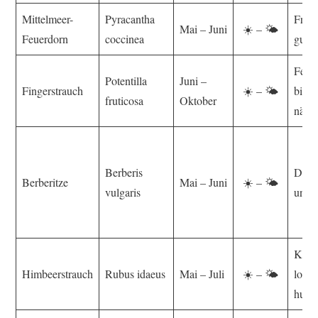
Mittelmeer-
Pyracantha
Fruc
Mai – Juni
☀️ – 🌤️
Feuerdorn
coccinea
gut d
Feuch
Potentilla
Juni –
Fingerstrauch
☀️ – 🌤️
bis l
fruticosa
Oktober
nährs
Berberis
Durc
Berberitze
Mai – Juni
☀️ – 🌤️
vulgaris
und k
Kalkh
Himbeerstrauch
Rubus idaeus
Mai – Juli
☀️ – 🌤️
locke
humo