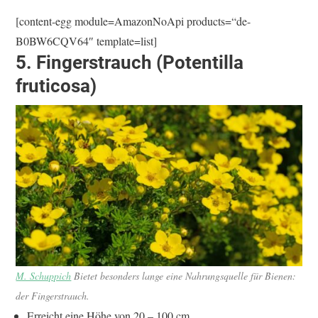
[content-egg module=AmazonNoApi products=“de-
B0BW6CQV64″ template=list]
5. Fingerstrauch (Potentilla
fruticosa)
M. Schuppich
Bietet besonders lange eine Nahrungsquelle für Bienen:
der Fingerstrauch.
Erreicht eine Höhe von 20 – 100 cm