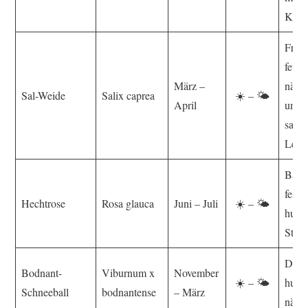
Kalkg
Frisc
feuch
März –
nährs
Sal-Weide
Salix caprea
☀️ – 🌤️
April
und 
saure
Lehm
Basen
feine
Hechtrose
Rosa glauca
Juni – Juli
☀️ – 🌤️
humu
Stei
Durch
Bodnant-
Viburnum x
November
☀️ – 🌤️
humo
Schneeball
bodnantense
– März
nährs