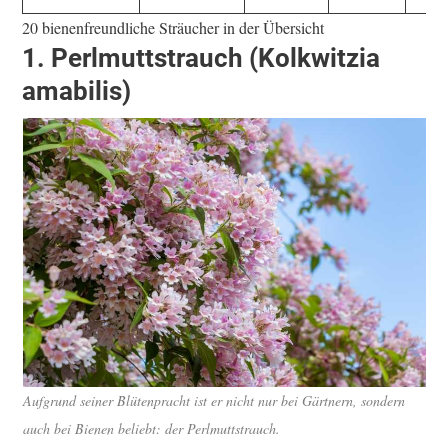
20 bienenfreundliche Sträucher in der Übersicht
1.
Perlmuttstrauch
(
Kolkwitzia
amabilis
)
Aufgrund seiner Blütenpracht ist er nicht nur bei Gärtnern, sondern
auch bei Bienen beliebt: der Perlmuttstrauch.