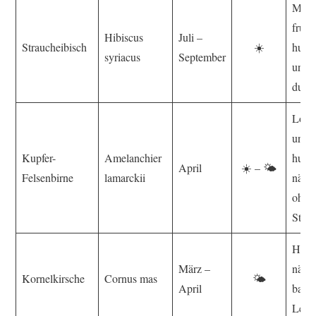
Mäßi
fruch
Hibiscus
Juli –
Straucheibisch
☀️
humu
syriacus
September
und
durch
Locke
und b
Kupfer-
Amelanchier
humo
April
☀️ – 🌤️
Felsenbirne
lamarckii
nährs
ohne
Staun
Humo
März –
nährs
Kornelkirsche
Cornus mas
🌤️
April
basen
Lehm