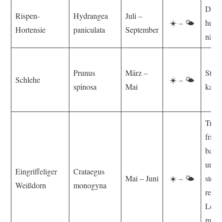
Durch
Rispen-
Hydrangea
Juli –
☀️ – 🌤️
humo
Hortensie
paniculata
September
nährs
Prunus
März –
Stein
Schlehe
☀️ – 🌤️
spinosa
Mai
kalkr
Troc
frisch
basen
und 
Eingriffeliger
Crataegus
Mai – Juni
☀️ – 🌤️
stein
Weißdorn
monogyna
reine
Leh
mit 