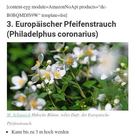
[content-egg module=AmazonNoApi products=“de-
B0BQMDJS9W“ template=list]
3. Europäischer Pfeifenstrauch
(Philadelphus coronarius)
M. Schuppich
Hübsche Blüten, toller Duft: der Europäische
Pfeifenstrauch.
Kann bis zu 3 m hoch werden