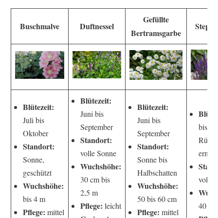
Gefüllte
Buschmalve
Duftnessel
Steppe
Bertramsgarbe
Blütezeit:
Blütezeit:
Blütezeit:
Blütez
Juni bis
Juli bis
Juni bis
September
bis Ju
Oktober
September
Standort:
Rücks
Standort:
Standort:
volle Sonne
erneut
Sonne,
Sonne bis
Wuchshöhe:
Stand
geschützt
Halbschatten
30 cm bis
volle
Wuchshöhe:
Wuchshöhe:
Wuch
2,5 m
bis 4 m
50 bis 60 cm
Pflege:
leicht
40 cm
Pflege:
Pflege:
mittel
mittel