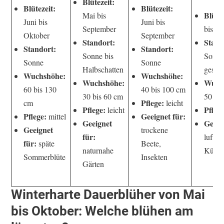
Blütezeit:
Blütezeit:
Blütezeit:
Blütez
Mai bis
Juni bis
Juni bis
September
bis O
Oktober
September
Standort:
Stand
Standort:
Standort:
Sonne bis
Sonne
Sonne
Sonne
Halbschatten
geschü
Wuchshöhe:
Wuchshöhe:
Wuchshöhe:
Wuch
60 bis 130
40 bis 100 cm
30 bis 60 cm
50 bi
Pflege:
cm
leicht
Pflege:
Pflege
leicht
Pflege:
Geeignet für:
mittel
Geeignet
Geeig
Geeignet
trockene
für:
luftig
für:
späte
Beete,
naturnahe
Kübel
Sommerblüte
Insekten
Gärten
Winterharte Dauerblüher von Mai
bis Oktober: Welche blühen am