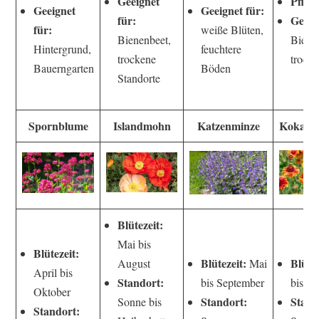
Geeignet
Pflege
Geeignet
Geeignet für:
für:
Geeig
für:
weiße Blüten,
Bienenbeet,
Biene
Hintergrund,
feuchtere
trockene
trock
Bauerngarten
Böden
Standorte
Spornblume
Islandmohn
Katzenminze
Kokard
Blütezeit:
Mai bis
Blütezeit:
Blütezeit:
Blütez
August
Mai
April bis
Standort:
bis September
bis S
Oktober
Standort:
Stand
Sonne bis
Standort: