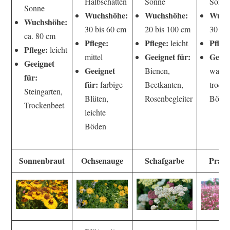
Halbschatten
Sonne
Sonn
Sonne
Wuchshöhe:
Wuchshöhe:
Wuch
Wuchshöhe:
30 bis 60 cm
20 bis 100 cm
30 bi
ca. 80 cm
Pflege:
Pflege:
Pflege
leicht
Pflege:
leicht
Geeignet für:
Geeig
mittel
Geeignet
Geeignet
Bienen,
warme
für:
für:
farbige
Beetkanten,
trock
Steingarten,
Blüten,
Rosenbegleiter
Böde
Trockenbeet
leichte
Böden
Sonnenbraut
Ochsenauge
Schafgarbe
Prach