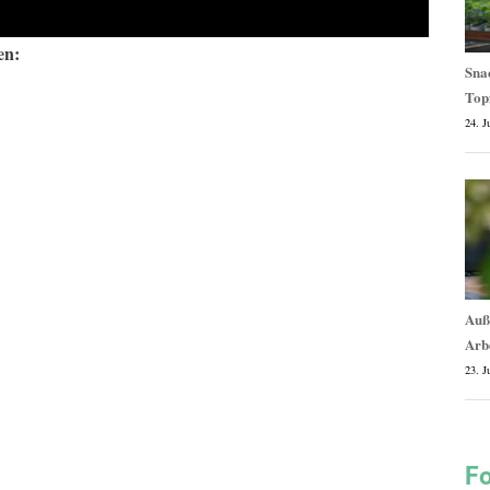
en:
Snac
Top
24. J
Auße
Arb
23. J
Fo