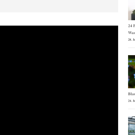
24 P
Was
28. J
Bla
24. J