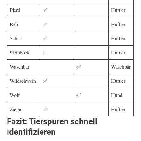
Pferd
✅
Huftier
Reh
✅
Huftier
Schaf
✅
Huftier
Steinbock
✅
Huftier
Waschbär
✅
Waschbär
Wildschwein
✅
Huftier
Wolf
✅
Hund
Ziege
✅
Huftier
Fazit: Tierspuren schnell
identifizieren