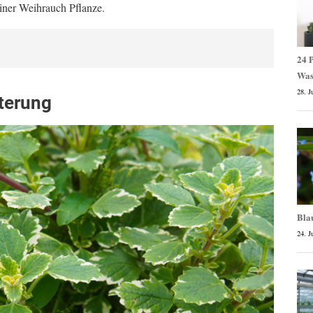
einer Weihrauch Pflanze.
24 P
Was
28. J
nterung
Bla
24. J