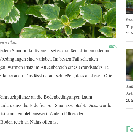
Snac
Top
24. J
rmen Platz.
mizy
jedem Standort kultivieren: sei es draußen, drinnen oder auf
sbedingungen sind variabel. Im besten Fall schenken
gen, warmen Platz im Außenbereich eines Grundstücks. Je
 Pflanze auch. Das lässt darauf schließen, dass an diesen Orten
Auße
Arb
e Weihrauchpflanze an die Bodenbedingungen kaum
23. J
werden, dass die Erde frei von Staunässe bleibt. Diese würde
ist somit empfehlenswert. Zudem fällt es der
Boden reich an Nährstoffen ist.
Fo