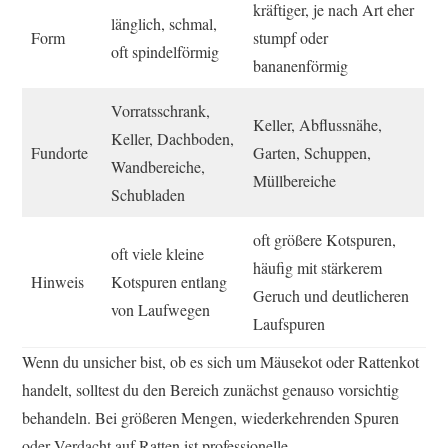
kräftiger, je nach Art eher
länglich, schmal,
Form
stumpf oder
oft spindelförmig
bananenförmig
Vorratsschrank,
Keller, Abflussnähe,
Keller, Dachboden,
Fundorte
Garten, Schuppen,
Wandbereiche,
Müllbereiche
Schubladen
oft größere Kotspuren,
oft viele kleine
häufig mit stärkerem
Hinweis
Kotspuren entlang
Geruch und deutlicheren
von Laufwegen
Laufspuren
Wenn du unsicher bist, ob es sich um Mäusekot oder Rattenkot
handelt, solltest du den Bereich zunächst genauso vorsichtig
behandeln. Bei größeren Mengen, wiederkehrenden Spuren
oder Verdacht auf Ratten ist professionelle